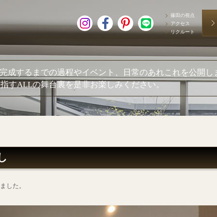
篠田の視点
アクセス
リクルート
が完成するまでの過程やイベント、日常のあれこれを公開し
指すALLの舞台裏を是非お楽しみください。
し
えました。