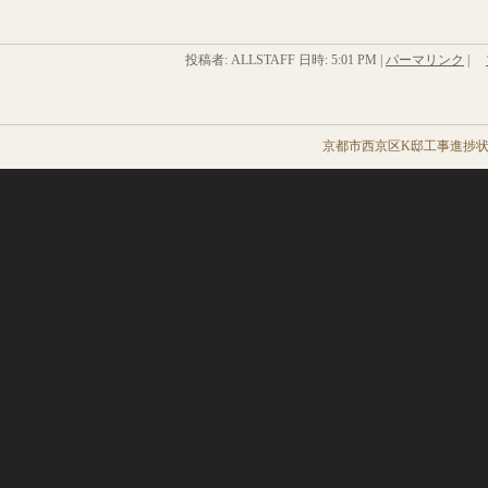
投稿者: ALLSTAFF 日時:
5:01 PM
|
パーマリンク
|
京都市西京区K邸工事進捗状