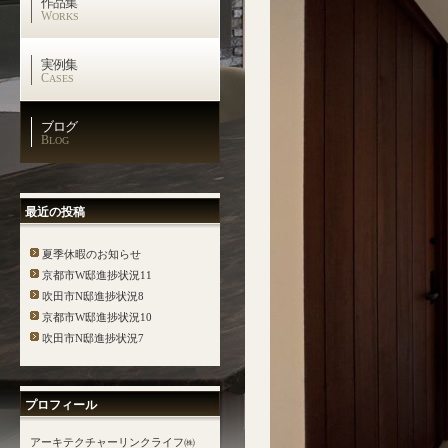
作品集
W
ORKS
実例集
C
ASES
ブログ
B
LOG
最近の投稿
夏季休暇のお知らせ
京都市W邸進捗状況11
吹田市N邸進捗状況8
京都市W邸進捗状況10
吹田市N邸進捗状況7
プロフィール
アーキテクチャーリンクライフ㈱