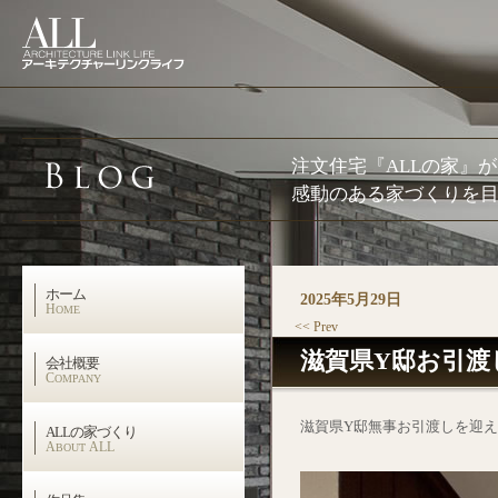
注文住宅『ALLの家』
感動のある家づくりを目
ホーム
2025年5月29日
H
OME
<< Prev
滋賀県Y邸お引渡
会社概要
C
OMPANY
滋賀県Y邸無事お引渡しを迎
ALLの家づくり
A
ALL
BOUT