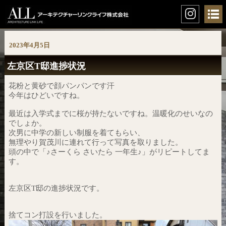
2023年4月5日
左京区T邸進捗状況
花粉と黄砂で顔パンパンです汗
今年はひどいですね。
最近は入学式までに桜が持たないですね。温暖化のせいなの
でしょか。
次男に中学の新しい制服を着てもらい、
無理やり賀茂川に連れて行って写真を取りました。
頭の中で「♪さーくら さいたら 一年生♪」がリピートしてま
す。
左京区T邸の進捗状況です。
捨てコン打設を行いました。