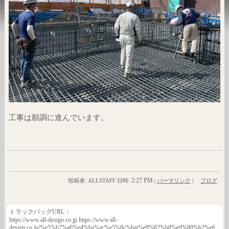
工事は順調に進んでいます。
2:27 PM
投稿者: ALLSTAFF 日時:
|
パーマリンク
|
ブログ
トラックバッグURL：
https://www.all-design.co.jp https://www.all-
design.co.jp/%e5%b7%a6%e4%ba%ac%e5%8c%bat%e9%82%b8%e9%80%b2%e6