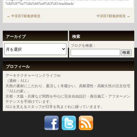
%8d%97%e7%8a%b6%e6%b3%81/trackback/
←
→
中京区T邸進捗状況
中京区T邸進捗状況
アーカイブ
検索
ブログを検索：
プロフィール
アーキテクチャーリンクライフ㈱
（通称：ALL）
天然の素材にこだわり、夏涼しく冬暖かい、高耐震性・高耐久性の注文住宅
『ALLの家』。
京都・大阪・兵庫など関西を中心に完全自由設計・責任施工・アフターメン
テナンスを手掛けています。
ALLを支えるスタッフが日常を気まぐれに綴っていきます。