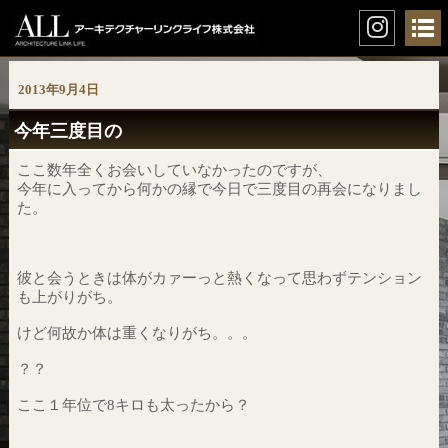
2013年9月4日
今年三度目の
ここ数年全くお会いしていなかったのですが、
今年に入ってから何かの縁で今日で三度目の再会になりまし
た。
彼と会うときは体がカァーっと熱くなって思わずテンション
も上がりがち。
けど何故か体は重くなりがち。。。
？？
ここ１年位で8キロも太ったから？