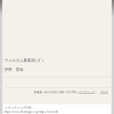
ウェルカム夏風邪(´Д` )
伊勢 晋祐
5:41 PM
投稿者: ALLSTAFF 日時:
|
パーマリンク
|
ブログ
トラックバッグURL：
https://www.all-design.co.jp https://www.all-