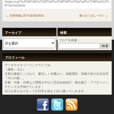
design.co.jp/%e4%bb%8a%e5%b9%b4%e4%b8%89%e5%ba%a6%e7%9b%ae%e3%
81%ae/trackback/
←
→
兵庫県篠山市TK邸進捗状況
撮られてほしーの☆
アーカイブ
検索
ブログを検索：
プロフィール
アーキテクチャーリンクライフ㈱
（通称：ALL）
天然の素材にこだわり、夏涼しく冬暖かい、高耐震性・高耐久性の注文住宅
『ALLの家』。
京都・大阪・兵庫など関西を中心に完全自由設計・責任施工・アフターメン
テナンスを手掛けています。
ALLを支えるスタッフが日常を気まぐれに綴っていきます。