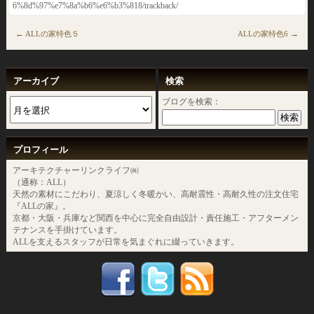
6%8d%97%e7%8a%b6%e6%b3%818/trackback/
←
→
ALLの家特色５
ALLの家特色6
アーカイブ
検索
ブログを検索：
プロフィール
アーキテクチャーリンクライフ㈱
（通称：ALL）
天然の素材にこだわり、夏涼しく冬暖かい、高耐震性・高耐久性の注文住宅
『ALLの家』。
京都・大阪・兵庫など関西を中心に完全自由設計・責任施工・アフターメン
テナンスを手掛けています。
ALLを支えるスタッフが日常を気まぐれに綴っていきます。