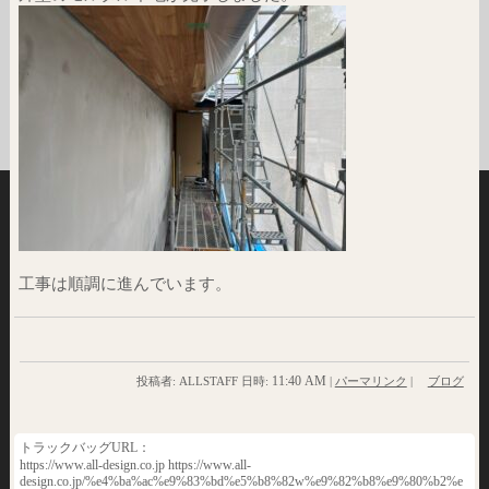
工事は順調に進んでいます。
11:40 AM
投稿者: ALLSTAFF 日時:
|
パーマリンク
|
ブログ
トラックバッグURL：
https://www.all-design.co.jp https://www.all-
design.co.jp/%e4%ba%ac%e9%83%bd%e5%b8%82w%e9%82%b8%e9%80%b2%e