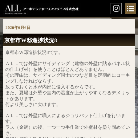
2026年6月6日
京都市W邸進捗状況8
京都市W邸進捗状況8です。
ＡＬＬでは外壁にサイディング（建物の外壁に貼るパネル状
の仕上げ材）を使うことはほとんどありません。
その理由は、サイディング同士のつなぎ目を定期的にコーキ
ングしなければならず、
放っておくと水が内部に侵入するからです。
また、夏場は外壁や室内の温度が上がりやすくなるデメリッ
トがあります。
何より美しさに欠けます。
ＡＬＬでは外壁に職人によるジョリパット仕上げを行いま
す。
ラス（金網）の後、一つ一つ手作業で外壁材を塗り固めてい
き、