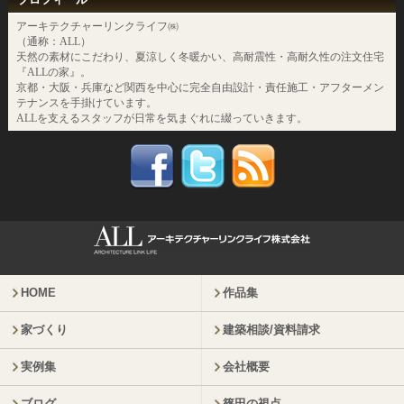
アーキテクチャーリンクライフ㈱
（通称：ALL）
天然の素材にこだわり、夏涼しく冬暖かい、高耐震性・高耐久性の注文住宅
『ALLの家』。
京都・大阪・兵庫など関西を中心に完全自由設計・責任施工・アフターメン
テナンスを手掛けています。
ALLを支えるスタッフが日常を気まぐれに綴っていきます。
HOME
作品集
家づくり
建築相談/資料請求
実例集
会社概要
ブログ
篠田の視点