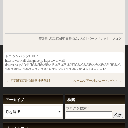
3:12 PM
投稿者: ALLSTAFF 日時:
|
パーマリンク
|
ブログ
トラックバッグURL：
https://www.all-design.co.jp https://www.all-
design.co.jp/%e4%b8%8b%e9%b4%a8%e3%82%b3%e3%83%bc%e3%83%88%e3
%83%8f%e3%82%a6%e3%82%b9%e5%8b%95%e7%94%bb/trackback/
←
→
京都市西京区k邸進捗状況15
ルームツアー桂のコートハウス
アーカイブ
検索
ブログを検索：
プロフィール