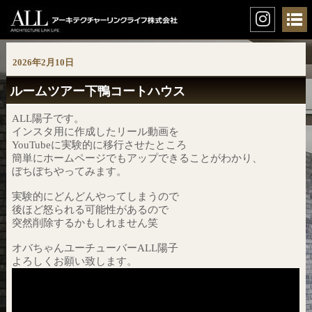
2026年2月10日
ルームツアー下鴨コートハウス
ALL陽子です。
インスタ用に作成したリール動画を
YouTubeに実験的に移行させたところ
簡単にホームページでもアップできることがわかり、
ぼちぼちやってみます。
実験的にどんどんやってしまうので
後ほど怒られる可能性があるので
突然削除するかもしれません笑
オバちゃんユーチューバーALL陽子
よろしくお願い致します。