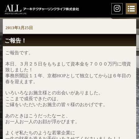
2013年3月25日
ご報告！
ご報告です。
本日、３月２５日をもちまして資本金を７０００万円に増資
致しました！
事務所開設１１年、京都HOPとして独立してからは６年目の
春を迎えます。
いろいろなお施主様との出会いがありました。
ここまで成長できたのは、
ご縁をいただいたお施主の皆々様のおかげです。
あのときはこうだったなーと、
お一人お一人のお顔が浮かびます。
よくぞ私たちのような若輩企業に
一生の財産を造るお手伝いをさせてくださいました！！