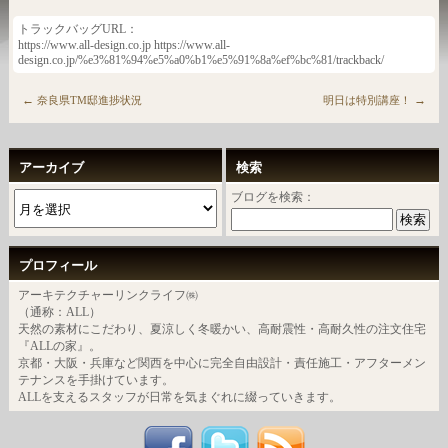
トラックバッグURL：
https://www.all-design.co.jp https://www.all-
design.co.jp/%e3%81%94%e5%a0%b1%e5%91%8a%ef%bc%81/trackback/
←
→
奈良県TM邸進捗状況
明日は特別講座！
アーカイブ
検索
ブログを検索：
プロフィール
アーキテクチャーリンクライフ㈱
（通称：ALL）
天然の素材にこだわり、夏涼しく冬暖かい、高耐震性・高耐久性の注文住宅
『ALLの家』。
京都・大阪・兵庫など関西を中心に完全自由設計・責任施工・アフターメン
テナンスを手掛けています。
ALLを支えるスタッフが日常を気まぐれに綴っていきます。