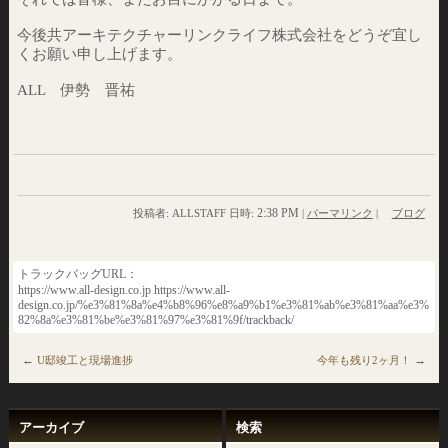
今後共アーキテクチャーリンクライフ株式会社をどうぞ宜し
くお願い申し上げます。
ALL 伊勢 晋祐
2:38 PM
投稿者: ALLSTAFF 日時:
|
パーマリンク
|
ブログ
トラックバッグURL：
https://www.all-design.co.jp https://www.all-
design.co.jp/%e3%81%8a%e4%b8%96%e8%a9%b1%e3%81%ab%e3%81%aa%e3%
82%8a%e3%81%be%e3%81%97%e3%81%9f/trackback/
←
→
U邸竣工と現場進捗
今年も残り2ヶ月！
アーカイブ
検索