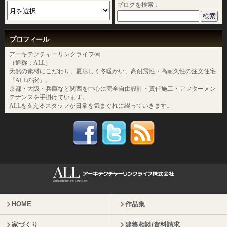
ブログを検索：
プロフィール
アーキテクチャーリンクライフ㈱
（通称：ALL）
天然の素材にこだわり、夏涼しく冬暖かい、高耐震性・高耐久性の注文住宅
『ALLの家』。
京都・大阪・兵庫など関西を中心に完全自由設計・責任施工・アフターメン
テナンスを手掛けています。
ALLを支えるスタッフが日常を気まぐれに綴っていきます。
HOME
作品集
家づくり
建築相談/資料請求