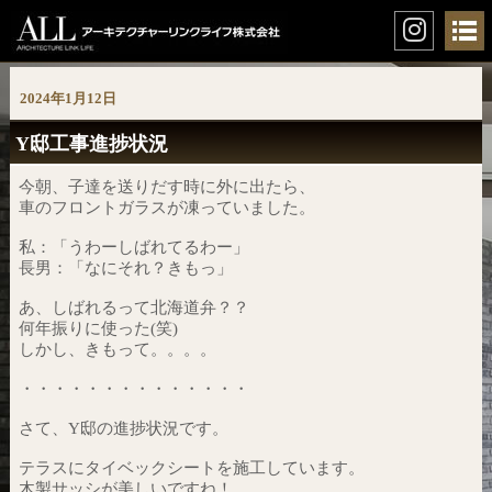
2024年1月12日
Y邸工事進捗状況
今朝、子達を送りだす時に外に出たら、
車のフロントガラスが凍っていました。
私：「うわーしばれてるわー」
長男：「なにそれ？きもっ」
あ、しばれるって北海道弁？？
何年振りに使った(笑)
しかし、きもって。。。。
・・・・・・・・・・・・・・
さて、Y邸の進捗状況です。
テラスにタイベックシートを施工しています。
木製サッシが美しいですね！