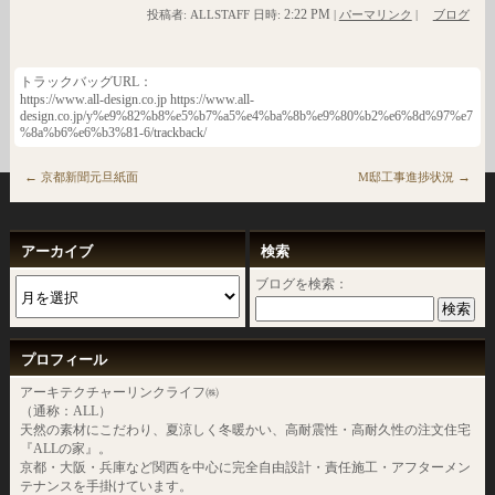
2:22 PM
投稿者: ALLSTAFF 日時:
|
パーマリンク
|
ブログ
トラックバッグURL：
https://www.all-design.co.jp https://www.all-
design.co.jp/y%e9%82%b8%e5%b7%a5%e4%ba%8b%e9%80%b2%e6%8d%97%e7
%8a%b6%e6%b3%81-6/trackback/
←
→
京都新聞元旦紙面
M邸工事進捗状況
アーカイブ
検索
ブログを検索：
プロフィール
アーキテクチャーリンクライフ㈱
（通称：ALL）
天然の素材にこだわり、夏涼しく冬暖かい、高耐震性・高耐久性の注文住宅
『ALLの家』。
京都・大阪・兵庫など関西を中心に完全自由設計・責任施工・アフターメン
テナンスを手掛けています。