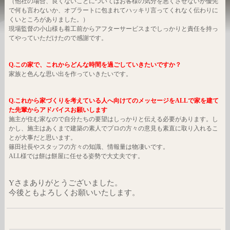
（他社の場合、良くないことについてはお客様の気分を悪くさせないが優先
で何も言わないか、オブラートに包まれてハッキリ言ってくれなく伝わりに
くいところがありました。）
現場監督の小山様も着工前からアフターサービスまでしっかりと責任を持っ
てやっていただけたので感謝です。
Q.この家で、これからどんな時間を過ごしていきたいですか？
家族と色んな思い出を作っていきたいです。
Q
.これから家づくりを考えている人へ向けてのメッセージを
ALLで家を建て
た先輩からアドバイスお願いします
施主が住む家なので自分たちの要望はしっかりと伝える必要があります。し
かし、施主はあくまで建築の素人でプロの方々の意見も素直に取り入れるこ
とが大事だと思います。
篠田社長やスタッフの方々の知識、情報量は物凄いです。
ALL様では餅は餅屋に任せる姿勢で大丈夫です。
Yさまありがとうございました。
今後ともよろしくお願いいたします。