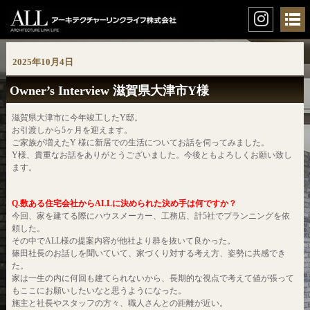
2025年10月4日
Owner’s Interview 滋賀県大津市Y様
滋賀県大津市に今年竣工したY邸。
お引渡しから5ヶ月を迎えます。
ご家族が増えたY 様に新居での生活についてお話を伺ってみました。
Y様、貴重なお話をありがとうございました。今後ともよろしくお願い致し
ます。
Q.数ある住宅会社からALLに決められた決め手は何ですか？
今回、家を建てる際にハウスメーカー、工務店、計5社でプランニングを依
頼した。
その中でALL様の提案内容が他社より群を抜いて良かった。
篠田社長のお話しを聞いていて、家づくり対する考え方、姿勢に共感でき
た。
家は一生の内に何回も建てられないから、長期的な視点で考えて値が張って
もここにお願いしたいなと思うようになった。
施主と社長やスタッフの方々、職人さんとの距離が近い。