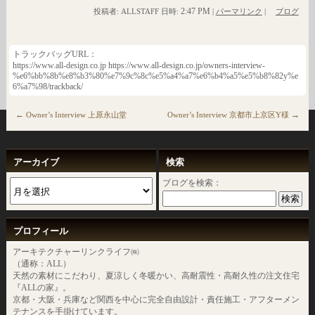
2:47 PM
投稿者: ALLSTAFF 日時:
|
パーマリンク
|
ブログ
トラックバッグURL：
https://www.all-design.co.jp https://www.all-design.co.jp/owners-interview-
%e6%bb%8b%e8%b3%80%e7%9c%8c%e5%a4%a7%e6%b4%a5%e5%b8%82y%e
6%a7%98/trackback/
←
→
Owner’s Interview 上原永山堂
Owner’s Interview 京都市上京区Y様
アーカイブ
検索
ブログを検索：
プロフィール
アーキテクチャーリンクライフ㈱
（通称：ALL）
天然の素材にこだわり、夏涼しく冬暖かい、高耐震性・高耐久性の注文住宅
『ALLの家』。
京都・大阪・兵庫など関西を中心に完全自由設計・責任施工・アフターメン
テナンスを手掛けています。