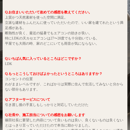
Q.お住まいいただいて改めての感想を教えてください。
上質かつ天然素材を使った空間に満足。
立派な建材をふんだんに使っていただいたので、いい家を建てれたという満
足感がある。
断熱性が良く、最近の猛暑でもエアコンの効きが良い。
特にLDKの天カセエアコンは27〜28度でも十分効いている。
平屋でも大雨の時、家のどこにいても雨音が気にならない。
Q.いちばん気に入っているところはどこですか？
LDK
Q.もっとこうしておけばよかったというところはありますか？
コンセントの位置
わがままレベルですが、こればかりは実際に住んで生活してみないと分から
ない部分もあります。
Q.アフターサービスについて
引き渡し後の手直しもしっかりと対応していただけた
Q.社長や、施工担当についての感想をお願いします
篠田社長に要望した内容について良いものは良い、良くないものは良くない
とはっきり言っていただけたので本当に助かりました。