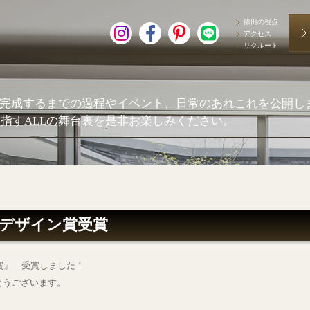
篠田の視点
アクセス
リクルート
が完成するまでの過程やイベント、日常のあれこれを公開し
指すALLの舞台裏を是非お楽しみください。
 2025デザイン賞受賞
デザイン賞」 受賞しました！
とうございます。