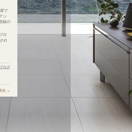
る賞で
ンテン
登録の
ップロ
され
ブログ
状況
→