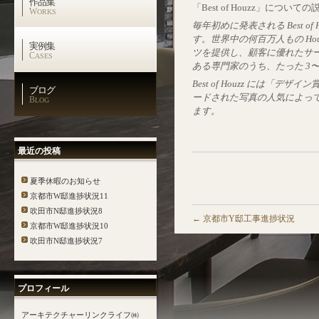
作品集
「Best of Houzz」に
W
ORKS
毎年初めに発表される Best 
す。世界中の何百万人もの Hou
実例集
ツを提供し、顧客に優れたサー
C
ASES
ある専門家のうち、たった 3〜
Best of Houzz には「
ブログ
ードされた写真の人気によって
B
LOG
ます。
最近の投稿
夏季休暇のお知らせ
京都市W邸進捗状況11
吹田市N邸進捗状況8
←
京都市Y邸工事進捗状況
京都市W邸進捗状況10
吹田市N邸進捗状況7
プロフィール
アーキテクチャーリンクライフ㈱