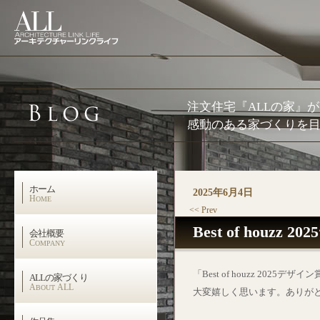
注文住宅『ALLの家』
感動のある家づくりを目
ホーム
2025年6月4日
H
OME
<< Prev
Best of houzz
会社概要
C
OMPANY
「Best of houzz 2025
ALLの家づくり
A
ALL
BOUT
大変嬉しく思います。ありが