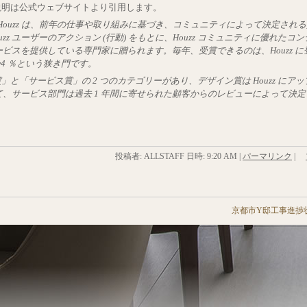
ついての説明は公式ウェブサイトより引用します。
of Houzz は、前年の仕事や取り組みに基づき、コミュニティによって決定され
zz ユーザーのアクション (行動) をもとに、Houzz コミュニティに優れたコ
ビスを提供している専門家に贈られます。毎年、受賞できるのは、Houzz に
4 ％という狭き門です。
デザイン賞」と「サービス賞」の 2 つのカテゴリーがあり、デザイン賞は Houzz にア
、サービス部門は過去 1 年間に寄せられた顧客からのレビューによって決定
投稿者: ALLSTAFF 日時:
9:20 AM
|
パーマリンク
|
京都市Y邸工事進捗