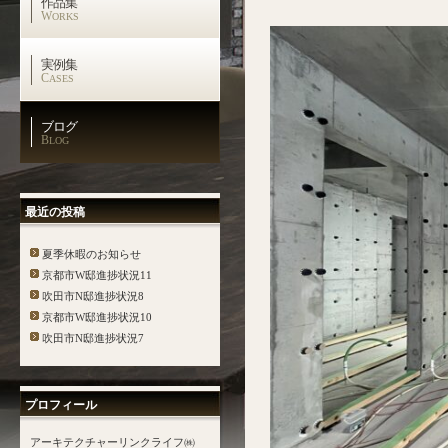
作品集
W
ORKS
実例集
C
ASES
ブログ
B
LOG
最近の投稿
夏季休暇のお知らせ
京都市W邸進捗状況11
吹田市N邸進捗状況8
京都市W邸進捗状況10
吹田市N邸進捗状況7
プロフィール
アーキテクチャーリンクライフ㈱