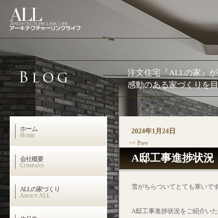
注文住宅『ALLの家』
感動のある家づくりを目
ホーム
2024年1月24日
H
OME
<< Prev
A邸工事進捗状況
会社概要
C
OMPANY
雪がちらついてとても寒いで
ALLの家づくり
A
ALL
BOUT
A邸工事進捗状況をご紹介い