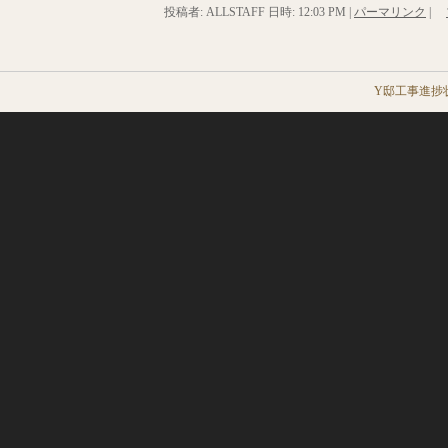
投稿者: ALLSTAFF 日時:
12:03 PM
|
パーマリンク
|
Y邸工事進捗