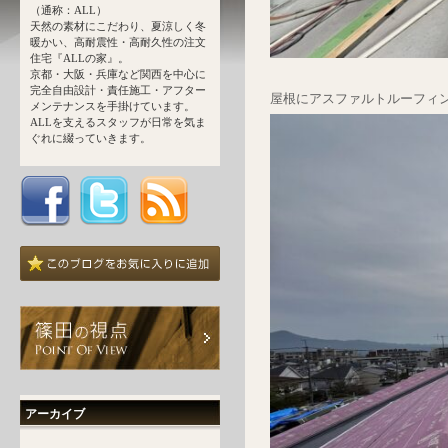
（通称：ALL）
天然の素材にこだわり、夏涼しく冬
暖かい、高耐震性・高耐久性の注文
住宅『ALLの家』。
京都・大阪・兵庫など関西を中心に
完全自由設計・責任施工・アフター
屋根にアスファルトルーフィ
メンテナンスを手掛けています。
ALLを支えるスタッフが日常を気ま
ぐれに綴っていきます。
アーカイブ