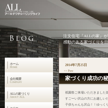
注文住宅『ALLの家』
感動のある家づくりを目
ホーム
2014年7月25日
H
OME
<< Prev
家づくり成功の
会社概要
C
OMPANY
祇園祭ご来場いただきました
ALLの家づくり
A
ALL
BOUT
すごーい沢山の方にお越しい
子供ちゃんも沢山！！ゆっく