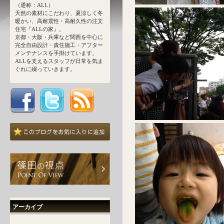
（通称：ALL）
天然の素材にこだわり、夏涼しく冬
暖かい、高耐震性・高耐久性の注文
住宅『ALLの家』。
京都・大阪・兵庫など関西を中心に
完全自由設計・責任施工・アフター
メンテナンスを手掛けています。
ALLを支えるスタッフが日常を気ま
ぐれに綴っていきます。
アーカイブ