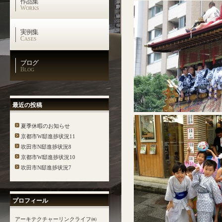
作品集
W
ORKS
実例集
C
ASES
ブログ
B
LOG
最近の投稿
夏季休暇のお知らせ
京都市W邸進捗状況11
吹田市N邸進捗状況8
京都市W邸進捗状況10
吹田市N邸進捗状況7
プロフィール
アーキテクチャーリンクライフ㈱