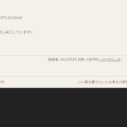
-213-8141
楽しみにしています♪
投稿者: ALLSTAFF 日時:
5:08 PM
|
パーマリンク
|
10
いい家を建てたいとお考えの皆