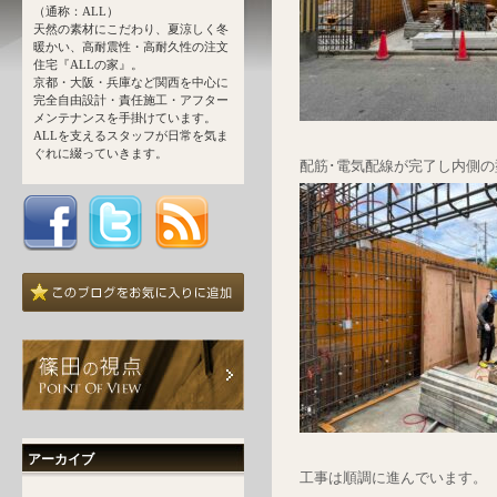
（通称：ALL）
天然の素材にこだわり、夏涼しく冬
暖かい、高耐震性・高耐久性の注文
住宅『ALLの家』。
京都・大阪・兵庫など関西を中心に
完全自由設計・責任施工・アフター
メンテナンスを手掛けています。
ALLを支えるスタッフが日常を気ま
ぐれに綴っていきます。
配筋･電気配線が完了し内側
アーカイブ
工事は順調に進んでいます。