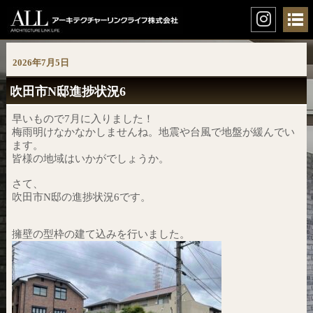
2026年7月5日
吹田市N邸進捗状況6
早いもので7月に入りました！
梅雨明けなかなかしませんね。地震や台風で地盤が緩んでい
ます。
皆様の地域はいかがでしょうか。
さて、
吹田市N邸の進捗状況6です。
擁壁の型枠の建て込みを行いました。