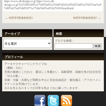
https://www.all-design.co.jp https://www.all-
design.co.jp/%e5%90%b9%e7%94%b0%e5%b8%82n%e9%82%b8%e3%81%ae%e9
%80%b2%e6%8d%97%e7%8a%b6%e6%b3%816/trackback/
←
→
吹田市N邸進捗状況5
吹田市N邸進捗状況7
アーカイブ
検索
ブログを検索：
プロフィール
アーキテクチャーリンクライフ㈱
（通称：ALL）
天然の素材にこだわり、夏涼しく冬暖かい、高耐震性・高耐久性の注文住宅
『ALLの家』。
京都・大阪・兵庫など関西を中心に完全自由設計・責任施工・アフターメン
テナンスを手掛けています。
ALLを支えるスタッフが日常を気まぐれに綴っていきます。