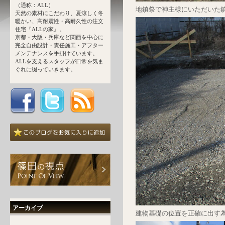
（通称：ALL）
地鎮祭で神主様にいただいた
天然の素材にこだわり、夏涼しく冬
暖かい、高耐震性・高耐久性の注文
住宅『ALLの家』。
京都・大阪・兵庫など関西を中心に
完全自由設計・責任施工・アフター
メンテナンスを手掛けています。
ALLを支えるスタッフが日常を気ま
ぐれに綴っていきます。
アーカイブ
建物基礎の位置を正確に出す