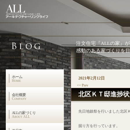
注文住宅『ALLの家』
感動のある家づくりを目
ホーム
2021年2月12日
H
OME
<< Prev
北区ＫＴ邸進捗状
会社概要
C
OMPANY
先日地鎮祭を行いました北区
ALLの家づくり
A
ALL
BOUT
掘り方を行っています。