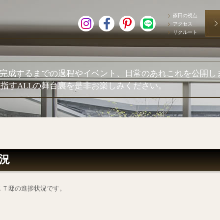
篠田の視点
アクセス
リクルート
が完成するまでの過程やイベント、日常のあれこれを公開し
指すALLの舞台裏を是非お楽しみください。
況
ＫＴ邸の進捗状況です。