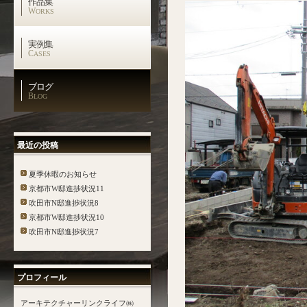
作品集
W
ORKS
実例集
C
ASES
ブログ
B
LOG
最近の投稿
夏季休暇のお知らせ
京都市W邸進捗状況11
吹田市N邸進捗状況8
京都市W邸進捗状況10
吹田市N邸進捗状況7
プロフィール
アーキテクチャーリンクライフ㈱