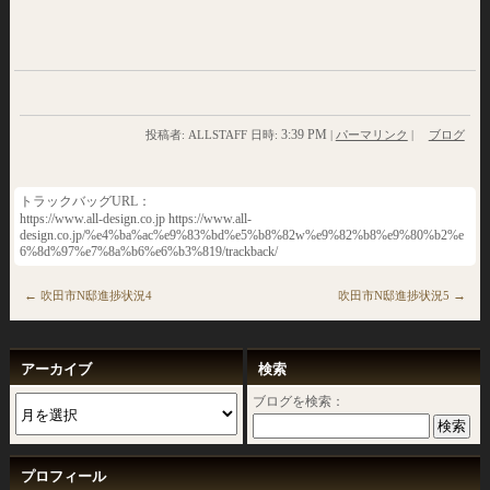
3:39 PM
投稿者: ALLSTAFF 日時:
|
パーマリンク
|
ブログ
トラックバッグURL：
https://www.all-design.co.jp https://www.all-
design.co.jp/%e4%ba%ac%e9%83%bd%e5%b8%82w%e9%82%b8%e9%80%b2%e
6%8d%97%e7%8a%b6%e6%b3%819/trackback/
←
→
吹田市N邸進捗状況4
吹田市N邸進捗状況5
アーカイブ
検索
ブログを検索：
プロフィール