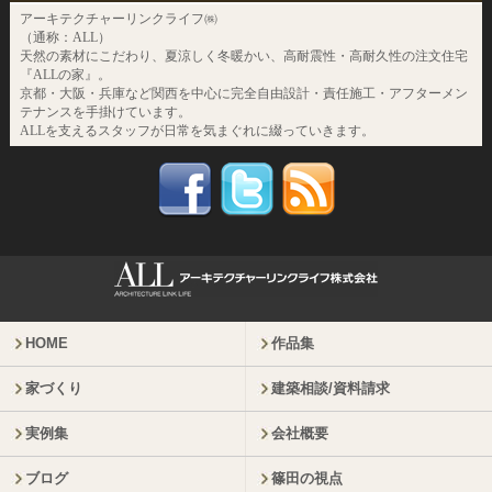
アーキテクチャーリンクライフ㈱
（通称：ALL）
天然の素材にこだわり、夏涼しく冬暖かい、高耐震性・高耐久性の注文住宅
『ALLの家』。
京都・大阪・兵庫など関西を中心に完全自由設計・責任施工・アフターメン
テナンスを手掛けています。
ALLを支えるスタッフが日常を気まぐれに綴っていきます。
HOME
作品集
家づくり
建築相談/資料請求
実例集
会社概要
ブログ
篠田の視点