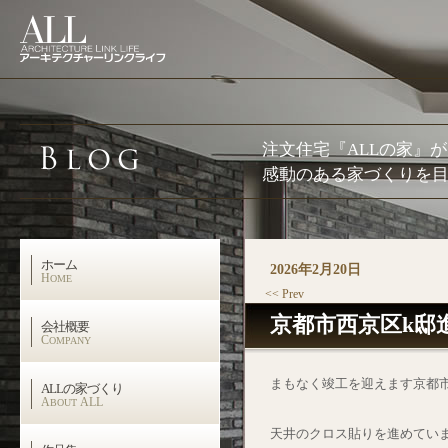
注文住宅『ALLの家』
感動のある家づくりを目
ホーム
2026年2月20日
H
OME
<< Prev
京都市西京区k邸進
会社概要
C
OMPANY
まもなく竣工を迎えます京都市
ALLの家づくり
A
ALL
BOUT
天井のクロス貼りを進めてい