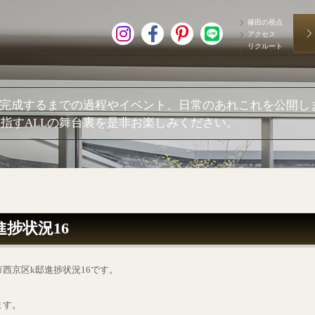
篠田の視点
アクセス
リクルート
が完成するまでの過程やイベント、日常のあれこれを公開し
指すALLの舞台裏を是非お楽しみください。
捗状況16
西京区k邸進捗状況16です。
ます。