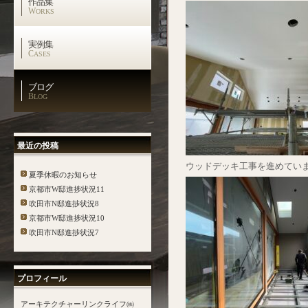
作品集
W
ORKS
実例集
C
ASES
ブログ
B
LOG
最近の投稿
ウッドデッキ工事を進めてい
夏季休暇のお知らせ
京都市W邸進捗状況11
吹田市N邸進捗状況8
京都市W邸進捗状況10
吹田市N邸進捗状況7
プロフィール
アーキテクチャーリンクライフ㈱