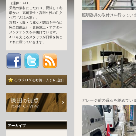
（通称：ALL）
天然の素材にこだわり、夏涼しく冬
暖かい、高耐震性・高耐久性の注文
照明器具の取付けを行ってい
住宅『ALLの家』。
京都・大阪・兵庫など関西を中心に
完全自由設計・責任施工・アフター
メンテナンスを手掛けています。
ALLを支えるスタッフが日常を気ま
ぐれに綴っていきます。
ガレージ前の縁石を納めてい
アーカイブ