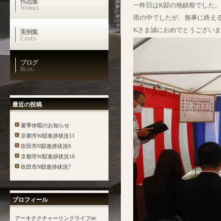
作品集
一昨日はK邸の地鎮祭でした。
W
ORKS
雨の中でしたが、無事に終え
Kさま誠におめでとうござい
実例集
C
ASES
ブログ
B
LOG
最近の投稿
夏季休暇のお知らせ
京都市W邸進捗状況11
吹田市N邸進捗状況8
京都市W邸進捗状況10
吹田市N邸進捗状況7
プロフィール
アーキテクチャーリンクライフ㈱