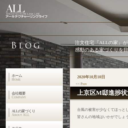
注文住宅『ALLの家』
感動のある家づくりを目
ホーム
2020年10月10日
H
OME
<< Prev
上京区M邸進捗状
会社概要
C
OMPANY
台風の被害が少なくてほっと
ALLの家づくり
A
ALL
BOUT
皆さんの地域はいかがでしょ