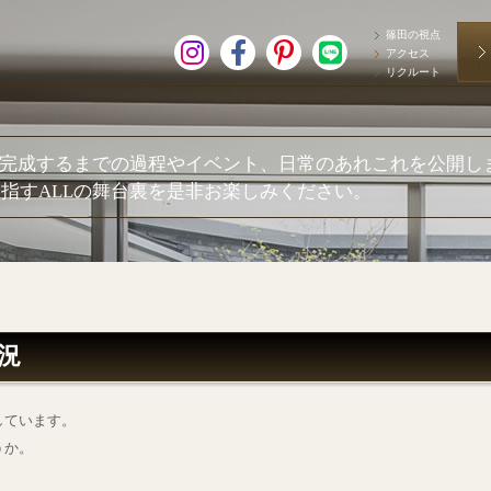
篠田の視点
アクセス
リクルート
が完成するまでの過程やイベント、日常のあれこれを公開し
指すALLの舞台裏を是非お楽しみください。
況
しています。
うか。