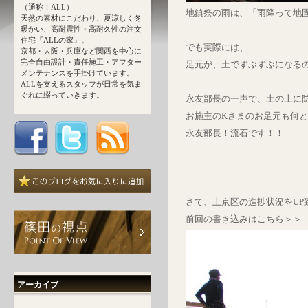
（通称：ALL）
地鎮祭の雨は、「雨降って地
天然の素材にこだわり、夏涼しく冬
暖かい、高耐震性・高耐久性の注文
住宅『ALLの家』。
でも実際には、
京都・大阪・兵庫など関西を中心に
完全自由設計・責任施工・アフター
足元が、土でずぶずぶになる
メンテナンスを手掛けています。
ALLを支えるスタッフが日常を気ま
ぐれに綴っていきます。
永友部長の一声で、土の上に
お施主のKさまのお足元も何
永友部長！流石です！！
さて、上京区の進捗状況をUP
前回の書き込みはこちら＞＞
アーカイブ