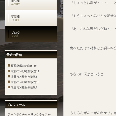
作品集
『ちょっとお塩が・・・』 
W
ORKS
『もうちょっとみりんを足せ
実例集
C
ASES
『あ、これは鰹だしだね・・
ブログ
B
LOG
食べただけで材料とか調味料
最近の投稿
夏季休暇のお知らせ
京都市W邸進捗状況11
ちなみに僕はというと
吹田市N邸進捗状況8
京都市W邸進捗状況10
吹田市N邸進捗状況7
プロフィール
もちろんぜんっぜんわかりませ
アーキテクチャーリンクライフ㈱