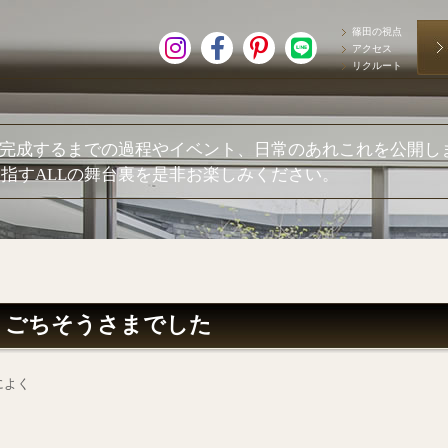
篠田の視点
アクセス
リクルート
が完成するまでの過程やイベント、日常のあれこれを公開し
指すALLの舞台裏を是非お楽しみください。
 ごちそうさまでした
によく