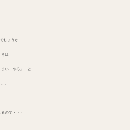
つでしょうか
ときは
うまい やろ』 と
。。。
れるので・・・