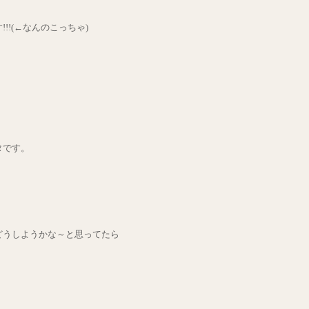
!!(←なんのこっちゃ)
タです。
どうしようかな～と思ってたら