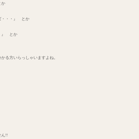
とか
ば・・・』 とか
・』 とか
分かる方いらっしゃいますよね。
ん!!