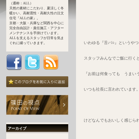
（通称：ALL）
天然の素材にこだわり、夏涼しく冬
暖かい、高耐震性・高耐久性の注文
住宅『ALLの家』。
京都・大阪・兵庫など関西を中心に
完全自由設計・責任施工・アフター
メンテナンスを手掛けています。
ALLを支えるスタッフが日常を気ま
いわゆる『舌バ○』というや
ぐれに綴っていきます。
スタッフみんなでご飯に行く
『お前は何食っても うまい
いつも社長に言われています
けどなんでもおいしく感じら
アーカイブ