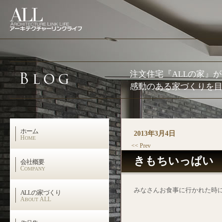
注文住宅『ALLの家』
感動のある家づくりを目
ホーム
2013年3月4日
H
OME
<< Prev
きもちいっぱい
会社概要
C
OMPANY
みなさんお食事に行かれた時
ALLの家づくり
A
ALL
BOUT