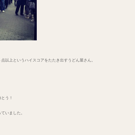
４点以上というハイスコアをたたき出すうどん屋さん。
。
待とう！
っていました。