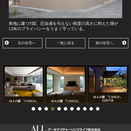
角地に建つY邸。圧迫感を与えない程度の高さに抑えた塀が
LDKのプライバシーをうまく守っている。
次の住宅へ
一覧に戻る
前の住宅へ
ALLの家 「CASE21」
回廊平家
ALLの家 「CASE23」
ALLの家 「CASE22」
下鴨のコートハウス
勾配天井のある家