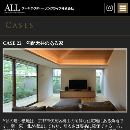
CASE 22 勾配天井のある家
Y邸の建つ敷地は、京都市伏見区桃山の閑静な住宅地にある角地で
す。南・東・北が接道しており、明るさは容易に確保できる一方、