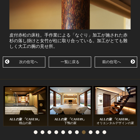
皮付赤松の床柱。手作業による「なぐり」加工が施された赤
杉の落し掛けと女竹が柱に取り合っている。加工がとても難
しく大工の腕の見せ所。
次の住宅へ
一覧に戻る
前の住宅へ
ALLの家 「CASE10」
ALLの家 「CASE09」
ALLの家 「CASE08」
桃山の家
下鴨の家
オリエンタルデザインの家