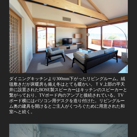
ダイニングキッチンより300mm下がったリビングルーム。絨
毯敷きだが床暖房も備え冬はとても暖かい。ＴＶ上部の平天
井に設置されたBOSE製スピーカーはキッチンのスピーカーと
繋がっており、TVボード内のアンプと接続されている。TV
ボード横にはパソコン用デスクを造り付けた。リビングルー
ム奥の建具を開けるとご主人がくつろぐために用意された和
室へと続く。