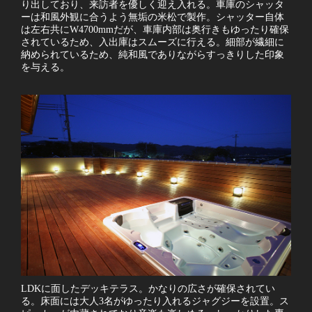
り出しており、来訪者を優しく迎え入れる。車庫のシャッタ
ーは和風外観に合うよう無垢の米松で製作。シャッター自体
は左右共にW4700mmだが、車庫内部は奥行きもゆったり確保
されているため、入出庫はスムーズに行える。細部が繊細に
納められているため、純和風でありながらすっきりした印象
を与える。
LDKに面したデッキテラス。かなりの広さが確保されてい
る。床面には大人3名がゆったり入れるジャグジーを設置。ス