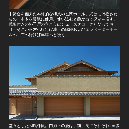
中待合を備えた本格的な和風の玄関ホール。式台には栃さわ
らの一本木を贅沢に使用。使い込むと艶が出て深みを増す。
鏡板付きの格子戸の向こうはシューズクロークとなってお
り、そこから左へ行けば地下の階段およびエレベーターホー
ルへ、右へ行けば車庫へと続く。
堂々とした和風外観。門扉上の庇は手前、奥にそれぞれ2ｍ張