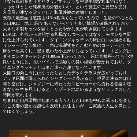
せなら規制をぎりぎりクリアするような中途半端な和風ではなく、
しっかりとした純和風の外観がいい」という施主のご要望を受け、
入母屋が連なる堂々とした和風外観の建物としました。
既存の地盤面は道路より3ｍ程高くなっているので、生活の中心とな
るLDKは、地上1階でありながらとても良い眺望が確保されており、
大きな木製サッシを開くとさわやかな風が吹き抜けてゆきます。
LDKは、外観から連想する和風なしつらえではなく、モダンな空間
に仕上げられています。ダイニングキッチンの床は白い大理石を貼
りシャープな印象に。一角は洗濯物をたたむためのコーナーとして
床を一段高くし、畳を敷いた小上がりになっています。リビングは
ダイニングキッチンより300㎜下がっており、床に直接座っても心地
良いようにと、長いパイルで肌触りの良い絨毯が敷かれており、ダ
イニングキッチンとはまた違った趣となっています。
大開口の向こうにはゆったりとしたデッキテラスが広がっており、
デッキ床面に備えられたジャグジーに浸かると、視界に映るのは自
邸と空だけ。ジャグジーに備わったスピーカーから流れる音楽を聴
きながら空を見上げると、リゾート地にいるようなリラックスした
時間が流れます。
恵まれた自然環境に包まれる広々としたLDKを中心に暮らしを楽し
むご夫妻の豊かな感性を反映した住まいが、ご家族の人生を満たし
てゆくでしょう。