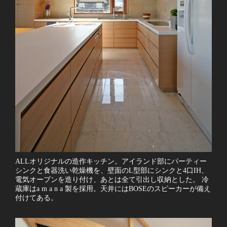
ALLオリジナルの造作キッチン。アイランド部にパーティー
シンクと食器洗い乾燥機を、壁面のL型部にシンクと4口IH、
電気オーブンを造り付け、あとは全て引出し収納とした。 冷
蔵庫はa m a n a 製を採用。天井にはBOSEのスピーカーが備え
付けてある。