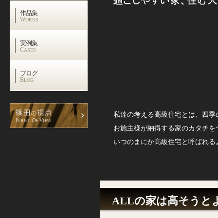
作品集
W
ORKS
実例集
C
ASES
ブログ
B
LOG
私達の考える高級住宅とは、四季
お施主様が納得する家のカタチを
いつのまにか高級住宅と呼ばれる
ALLの家は高そうと