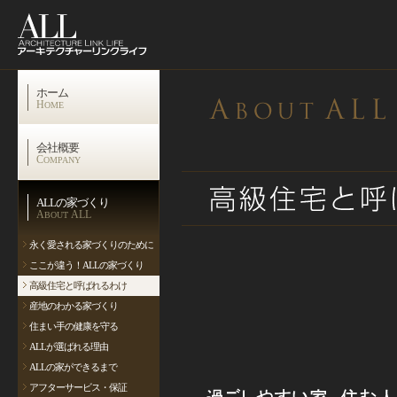
ホーム
H
OME
会社概要
C
OMPANY
ALLの家づくり
A
ALL
BOUT
永く愛される家づくりのために
ここが違う！ALLの家づくり
高級住宅と呼ばれるわけ
産地のわかる家づくり
住まい手の健康を守る
ALLが選ばれる理由
ALLの家ができるまで
アフターサービス・保証