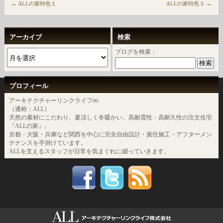
←
→
ALLの家特色１
ALLの家特色３
アーカイブ
検索
ブログを検索：
プロフィール
アーキテクチャーリンクライフ㈱
（通称：ALL）
天然の素材にこだわり、夏涼しく冬暖かい、高耐震性・高耐久性の注文住宅
『ALLの家』。
京都・大阪・兵庫など関西を中心に完全自由設計・責任施工・アフターメン
テナンスを手掛けています。
ALLを支えるスタッフが日常を気まぐれに綴っていきます。