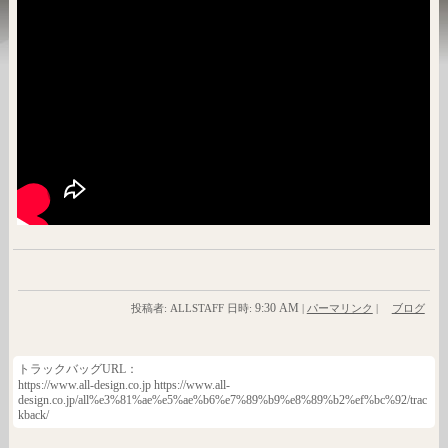
9:30 AM
投稿者: ALLSTAFF 日時:
|
パーマリンク
|
ブログ
トラックバッグURL：
https://www.all-design.co.jp https://www.all-
design.co.jp/all%e3%81%ae%e5%ae%b6%e7%89%b9%e8%89%b2%ef%bc%92/trac
kback/